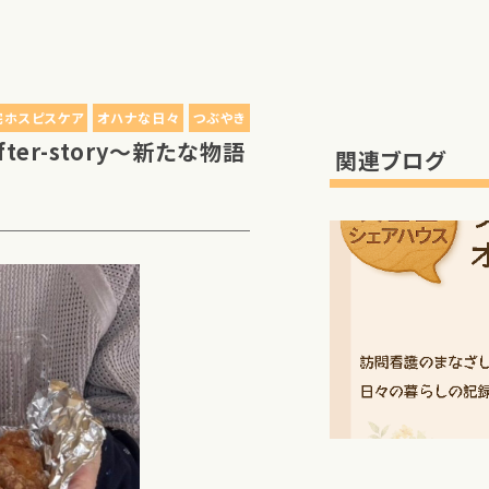
宅ホスピスケア
オハナな日々
つぶやき
ter-story～新たな物語
関連ブログ