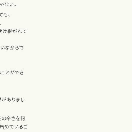
ゃない。
ても、
、
受け継がれて
らいながらで
ることができ
果がありまし
その辛さを何
痛めているご