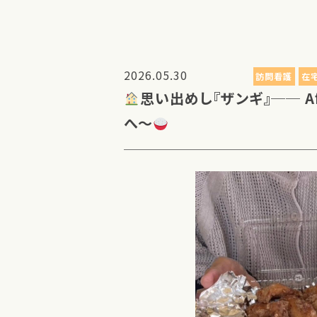
2026.05.30
訪問看護
在
思い出めし『ザンギ』── Af
へ～