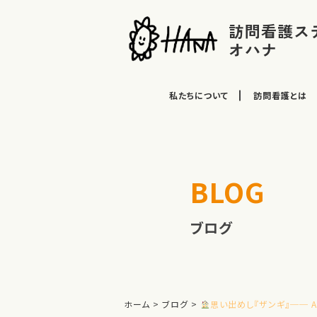
訪問看護ス
オハナ
私たちについて
訪問看護とは
BLOG
ブログ
ホーム
>
ブログ
>
思い出めし『ザンギ』── Af