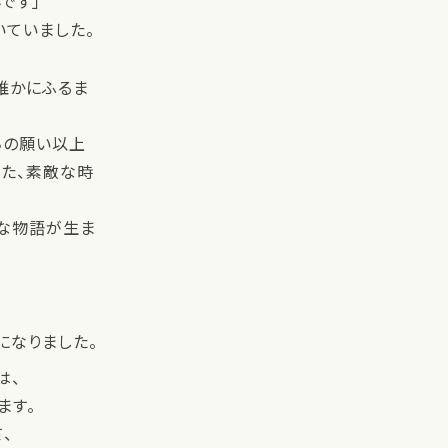
です」
いていました。
誰かにふるま
ちの願い以上
た、素敵な時
な物語が生ま
、
になりました。
は、
ます。
、